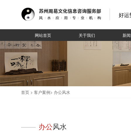
好运
网站首页
关于我们
新闻
首页
>
客户案例
>
办公风水
办公
风水