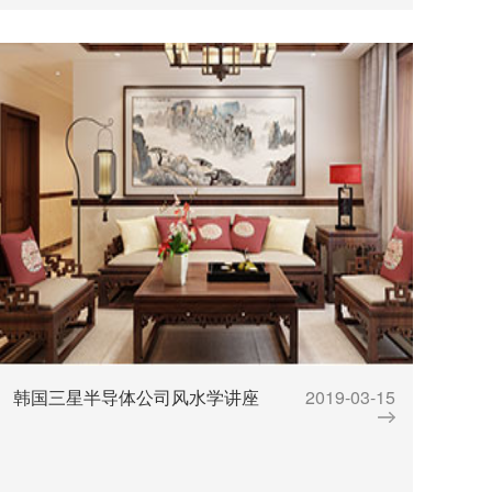
韩国三星半导体公司风水学讲座
2019-03-15