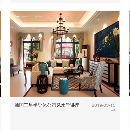
韩国三星半导体公司风水学讲座
2019-03-15